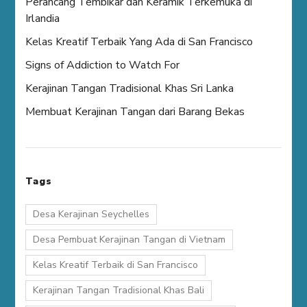
Perancang Tembikar dan Keramik Terkemuka di
Irlandia
Kelas Kreatif Terbaik Yang Ada di San Francisco
Signs of Addiction to Watch For
Kerajinan Tangan Tradisional Khas Sri Lanka
Membuat Kerajinan Tangan dari Barang Bekas
Tags
Desa Kerajinan Seychelles
Desa Pembuat Kerajinan Tangan di Vietnam
Kelas Kreatif Terbaik di San Francisco
Kerajinan Tangan Tradisional Khas Bali