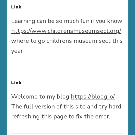
Link
Learning can be so much fun if you know
https://www.childrensmuseumsect.org/
where to go childrens museum sect this
year
Link
Welcome to my blog
https://bloog.io/
The full version of this site and try hard
refreshing this page to fix the error.