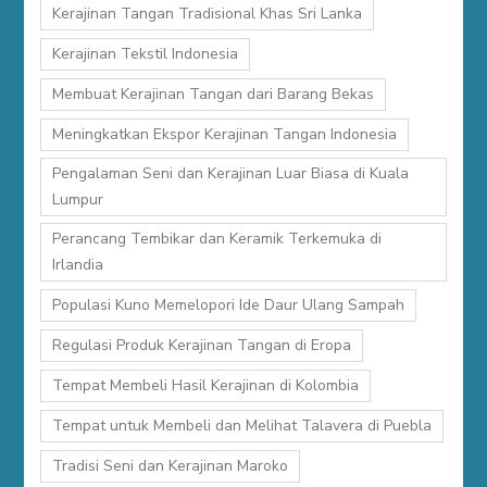
Kerajinan Tangan Tradisional Khas Sri Lanka
Kerajinan Tekstil Indonesia
Membuat Kerajinan Tangan dari Barang Bekas
Meningkatkan Ekspor Kerajinan Tangan Indonesia
Pengalaman Seni dan Kerajinan Luar Biasa di Kuala
Lumpur
Perancang Tembikar dan Keramik Terkemuka di
Irlandia
Populasi Kuno Memelopori Ide Daur Ulang Sampah
Regulasi Produk Kerajinan Tangan di Eropa
Tempat Membeli Hasil Kerajinan di Kolombia
Tempat untuk Membeli dan Melihat Talavera di Puebla
Tradisi Seni dan Kerajinan Maroko