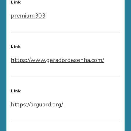
Link
premium303
Link
https://www.geradordesenha.com/
Link
https://arguard.org/