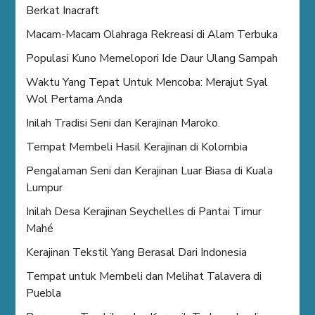
Berkat Inacraft
Macam-Macam Olahraga Rekreasi di Alam Terbuka
Populasi Kuno Memelopori Ide Daur Ulang Sampah
Waktu Yang Tepat Untuk Mencoba: Merajut Syal
Wol Pertama Anda
Inilah Tradisi Seni dan Kerajinan Maroko.
Tempat Membeli Hasil Kerajinan di Kolombia
Pengalaman Seni dan Kerajinan Luar Biasa di Kuala
Lumpur
Inilah Desa Kerajinan Seychelles di Pantai Timur
Mahé
Kerajinan Tekstil Yang Berasal Dari Indonesia
Tempat untuk Membeli dan Melihat Talavera di
Puebla