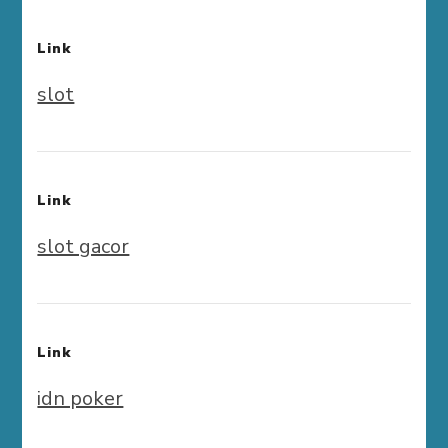
Link
slot
Link
slot gacor
Link
idn poker