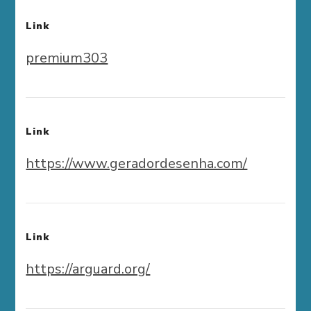
Link
premium303
Link
https://www.geradordesenha.com/
Link
https://arguard.org/