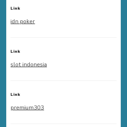
Link
idn poker
Link
slot indonesia
Link
premium303