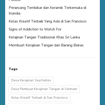
Perancang Tembikar dan Keramik Terkemuka di
Irlandia
Kelas Kreatif Terbaik Yang Ada di San Francisco
Signs of Addiction to Watch For
Kerajinan Tangan Tradisional Khas Sri Lanka
Membuat Kerajinan Tangan dari Barang Bekas
Tags
Desa Kerajinan Seychelles
Desa Pembuat Kerajinan Tangan di Vietnam
Kelas Kreatif Terbaik di San Francisco