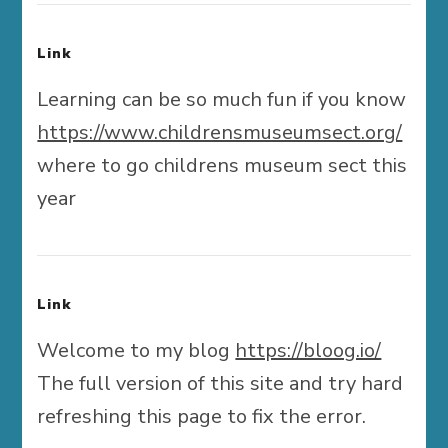
Link
Learning can be so much fun if you know
https://www.childrensmuseumsect.org/
where to go childrens museum sect this
year
Link
Welcome to my blog
https://bloog.io/
The full version of this site and try hard
refreshing this page to fix the error.