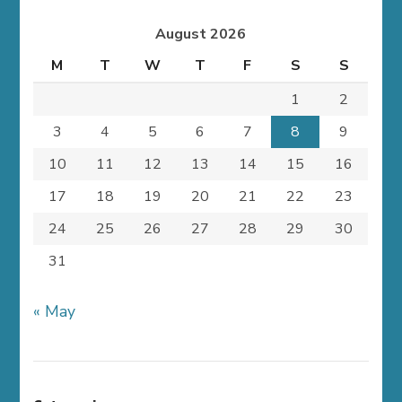
August 2026
M
T
W
T
F
S
S
1
2
3
4
5
6
7
8
9
10
11
12
13
14
15
16
17
18
19
20
21
22
23
24
25
26
27
28
29
30
31
« May