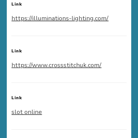
Link
https://illuminations-lighting.com/
Link
https://www.crossstitchuk.com/
Link
slot online