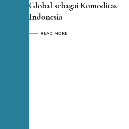
Global sebagai Komoditas
Indonesia
READ MORE