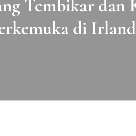
ang Tembikar dan 
erkemuka di Irland