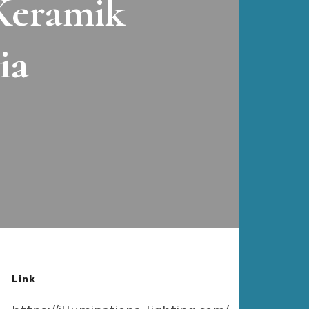
Keramik
ia
Link