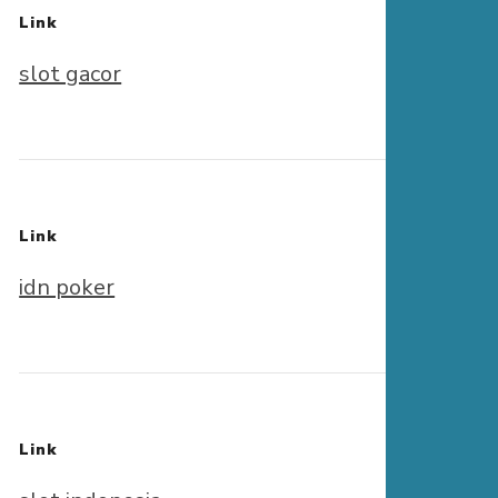
Link
slot gacor
Link
idn poker
Link