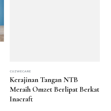
CUZWECARE
Kerajinan Tangan NTB
Meraih Omzet Berlipat Berkat
Inacraft