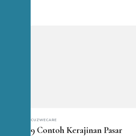
CUZWECARE
9 Contoh Kerajinan Pasar