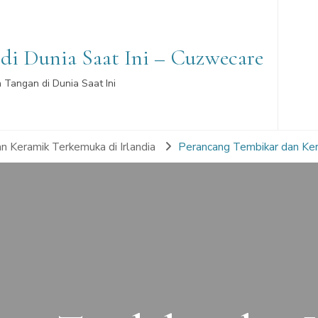
 di Dunia Saat Ini – Cuzwecare
 Tangan di Dunia Saat Ini
n Keramik Terkemuka di Irlandia
Perancang Tembikar dan Kera