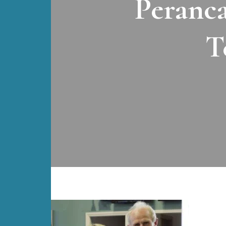
Peranc
T